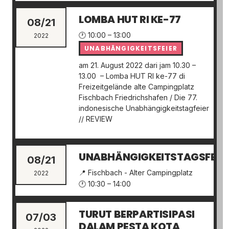
LOMBA HUT RI KE-77
08/21
🕐 10:00 – 13:00
2022
UNABHÄNGIGKEITSFEIER
am 21. August 2022 dari jam 10.30 –
13.00 – Lomba HUT RI ke-77 di
Freizeitgelände alte Campingplatz
Fischbach Friedrichshafen / Die 77.
indonesische Unabhängigkeitstagfeier
// REVIEW
UNABHÄNGIGKEITSTAGSFEIE
08/21
📍 Fischbach - Alter Campingplatz
2022
🕐 10:30 – 14:00
TURUT BERPARTISIPASI
07/03
DALAM PESTA KOTA